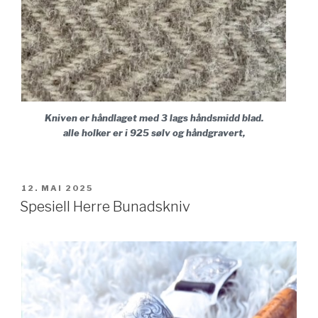
Kniven er håndlaget med 3 lags håndsmidd blad.
alle holker er i 925 sølv og håndgravert,
PUBLISERT
12. MAI 2025
Spesiell Herre Bunadskniv