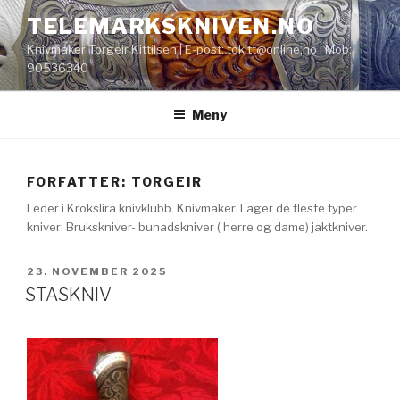
Gå
TELEMARKSKNIVEN.NO
til
Knivmaker Torgeir Kittilsen | E-post: tokitt@online.no | Mob:
innhold
90536340
Meny
FORFATTER:
TORGEIR
Leder i Krokslira knivklubb. Knivmaker. Lager de fleste typer
kniver: Brukskniver- bunadskniver ( herre og dame) jaktkniver.
PUBLISERT
23. NOVEMBER 2025
STASKNIV