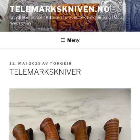
Gå
TELEMARKSKNIVEN.NO
til
Knivmaker Torgeir Kittilsen | E-post: tokitt@online.no | Mob:
innhold
90536340
Meny
PUBLISERT
12. MAI 2025
AV
TORGEIR
TELEMARKSKNIVER