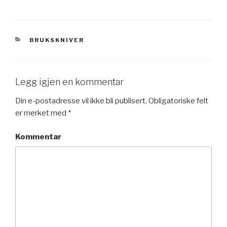
KATEGORIER
BRUKSKNIVER
Legg igjen en kommentar
Din e-postadresse vil ikke bli publisert.
Obligatoriske felt
er merket med
*
Kommentar