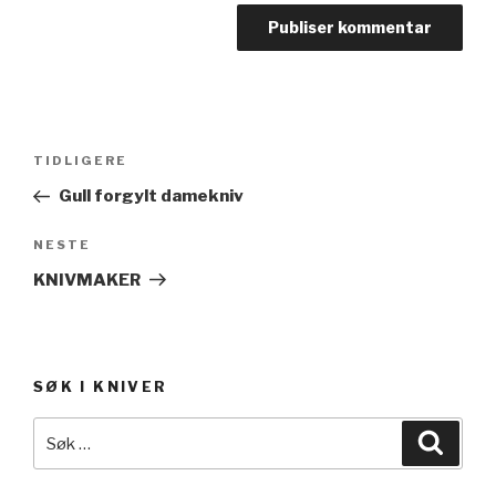
Innleggsnavigasjon
TIDLIGERE
Forrige
innlegg
Gull forgylt damekniv
NESTE
Neste
innlegg
KNIVMAKER
SØK I KNIVER
Søk
Søk
etter: